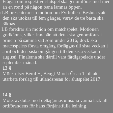
Frågan om respektive slutspel ska genomföras med mer
än en rond på någon bana lämnas öppen.
)
LB presenterar sin motion om Fyrbollen. Beslutats att
den ska utökas till fem gånger, varav de tre bästa ska
räknas.
LB föredrar sin motion om matchspelet. Motionen
godkänns, vilket innebär, att detta ska genomföras i
princip på samma sätt som under 2016, dock ska
matchspelets första omgång förläggas till sista veckan i
april och den sista omgången till den sista veckan i
augusti. Finalerna ska därtill vara färdigspelade under
september månad.
13 §
Mötet utser Bertil H, Bengt M och Örjan T till att
utarbeta förslag till utlandsresan för slutspelet 2017.
14 §
Mötet avslutas med deltagarnas unisona varma tack till
ordförandens för hans förtjänstfulla ledning.