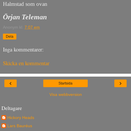
Halmstad som ovan
Örjan Teleman
Anonym
kl.
7:07 em
Dela
Inga kommentarer:
Skicka en kommentar
‹
›
Startsida
Visa webbversion
Deltagare
Hickory Heads
Lars Bauréus