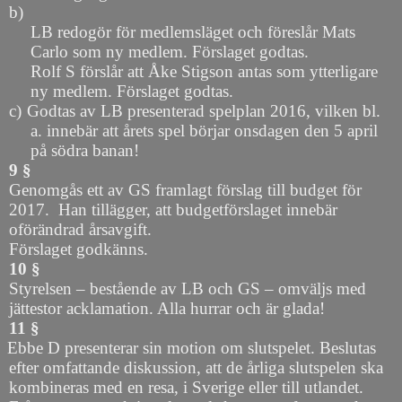
b)
LB redogör för medlemsläget och föreslår Mats
Carlo som ny medlem. Förslaget godtas.
Rolf S förslår att Åke Stigson antas som ytterligare
ny medlem. Förslaget godtas.
c)
Godtas av LB presenterad spelplan 2016, vilken bl.
a. innebär att årets spel börjar onsdagen den 5 april
på södra banan!
9 §
Genomgås ett av GS framlagt förslag till budget för
2017.
Han tillägger, att budgetförslaget innebär
oförändrad årsavgift.
Förslaget godkänns.
10 §
Styrelsen – bestående av LB och GS – omväljs med
jättestor acklamation. Alla hurrar och är glada!
11 §
Ebbe D presenterar sin motion om slutspelet. Beslutas
efter omfattande diskussion, att de årliga slutspelen ska
kombineras med en resa, i Sverige eller till utlandet.