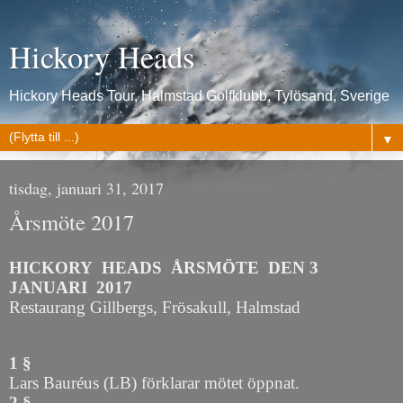
Hickory Heads
Hickory Heads Tour, Halmstad Golfklubb, Tylösand, Sverige
▼
tisdag, januari 31, 2017
Årsmöte 2017
HICKORY
HEADS
ÅRSMÖTE
DEN 3
JANUARI
2017
Restaurang Gillbergs, Frösakull, Halmstad
1 §
Lars Bauréus (LB) förklarar mötet öppnat.
2 §