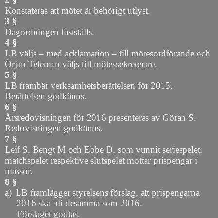
Konstateras att mötet är behörigt utlyst.
3 §
Dagordningen fastställs.
4 §
LB väljs – med acklamation – till mötesordförande och
Örjan Teleman väljs till mötessekreterare.
5 §
LB frambär verksamhetsberättelsen för 2015.
Berättelsen godkänns.
6 §
Årsredovisningen för 2016 presenteras av Göran S.
Redovisningen godkänns.
7 §
Leif S, Bengt M och Ebbe D, som vunnit seriespelet,
matchspelet respektive slutspelet mottar prispengar i
massor.
8 §
a)
LB framlägger styrelsens förslag, att prispengarna
2016 ska bli desamma som 2016.
Förslaget godtas.