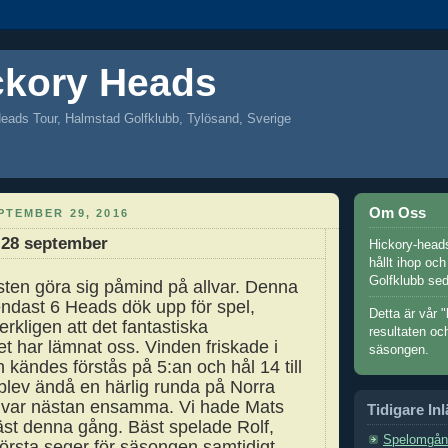
ckory Heads
eads Tour, Halmstad Golfklubb, Tylösand, Sverige
Om Oss
PTEMBER 29, 2016
28 september
Hickory-heads
hållt ihop oc
Golfklubb se
sten göra sig påmind på allvar. Denna
ndast 6 Heads dök upp för spel,
Detta är vår "
rkligen att det fantastiska
resultaten oc
 har lämnat oss. Vinden friskade i
säsongen.
h kändes förstås på 5:an och hål 14 till
blev ändå en härlig runda på Norra
i var nästan ensamma. Vi hade Mats
Tidigare In
st denna gång. Bäst spelade Rolf,
Spelomgån
första seger för säsongen samtidigt