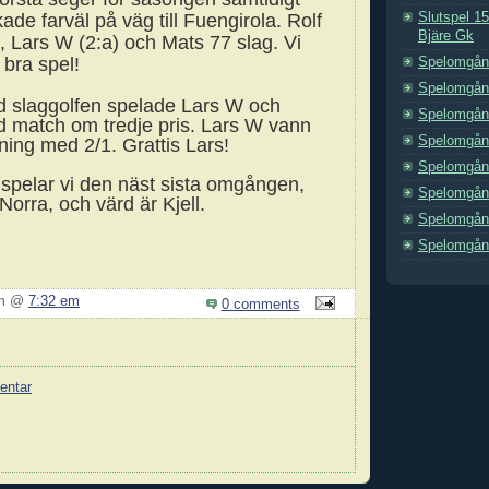
Slutspel 1
de farväl på väg till Fuengirola. Rolf
Bjäre Gk
, Lars W (2:a) och Mats 77 slag. Vi
t bra spel!
Spelomgån
Spelomgång
ed slaggolfen spelade Lars W och
Spelomgång
 match om tredje pris. Lars W vann
Spelomgång
ing med 2/1. Grattis Lars!
Spelomgång
spelar vi den näst sista omgången,
Spelomgång
orra, och värd är Kjell.
Spelomgång
Spelomgång
ym @
7:32 em
0 comments
entar