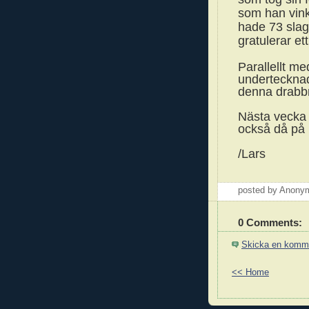
som han vinka
hade 73 slag
gratulerar et
Parallellt m
undertecknad
denna drabbn
Nästa vecka 
också då på N
/Lars
posted by Anon
0 Comments:
Skicka en komm
<< Home