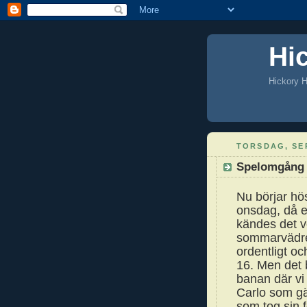
Hi
Hickory H
TORSDAG, SE
Spelomgång 
Nu börjar hö
onsdag, då e
kändes det ve
sommarvädret
ordentligt oc
16. Men det 
banan där v
Carlo som gä
som tog sin 