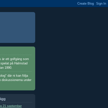
 är ett golfgäng som
h spelat på Halmstad
dan 1990.
blog" där ni kan följa
h diskussionerna under
lägg
g 21 september