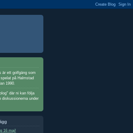
 är ett golfgäng som
h spelat på Halmstad
dan 1990.
blog" där ni kan följa
h diskussionerna under
lägg
g 16 maj!