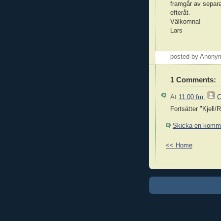
framgår av separat
efteråt.
Välkomna!
Lars
posted by Anon
1 Comments:
At
11:00 fm
,
C
Fortsätter "Kjell/R
Skicka en komm
<< Home