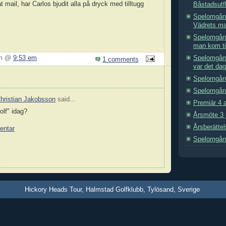
 mail, har Carlos bjudit alla på dryck med tilltugg
Båstadsutfl
Spelomgång 
Vädrets mak
Spelomgång
man kom til
Spelomgång
ym @
9:53 em
1 comments
var det dags
Spelomgång
Spelomgång
hristian Jakobsson
said...
Premiär 4 a
olf" idag?
Årsmöte 3 
Årsberätte
entar
Spelomgång
Hickory Heads Tour, Halmstad Golfklubb, Tylösand, Sverige