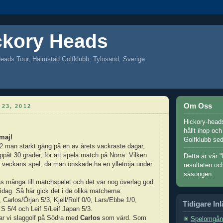
ckory Heads
eads Tour, Halmstad Golfklubb, Tylösand, Sverige
Om Oss
23, 2012
Hickory-heads
hållt ihop oc
maj!
Golfklubb se
2 man starkt gäng på en av årets vackraste dagar,
påt 30 grader, för att spela match på Norra. Vilken
Detta är vår "
a veckans spel, då man önskade ha en ylletröja under
resultaten oc
säsongen.
s många till matchspelet och det var nog överlag god
 idag. Så här gick det i de olika matcherna:
 Carlos/Örjan 5/3, Kjell/Rolf 0/0, Lars/Ebbe 1/0,
Tidigare In
S 5/4 och Leif S/Leif Japan 5/3.
ar vi slaggolf på Södra med
Carlos
som värd. Som
Spelomgån