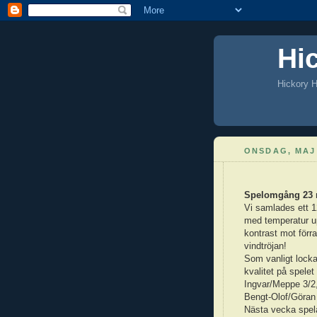
Hi
Hickory H
ONSDAG, MAJ 
Spelomgång 23 
Vi samlades ett 1
med temperatur up
kontrast mot förr
vindtröjan!
Som vanligt locka
kvalitet på spelet
Ingvar/Meppe 3/2,
Bengt-Olof/Göran 
Nästa vecka spel