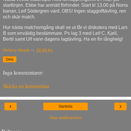
startlinjen. Ebbe har anmält förhinder. Start kl 13.00 på Norra
banan, Leif Södergren värd. OBS! Ingen slaggolftävling, ren
och skär match.
Hur nästa matchomgång skall se ut får vi diskutera med Lars
B som enväldig bestämmare. Ps lag 3 med Leif C, Kjell,
Bertil samt Ulf vann dagens lagtävling. Ha en fin långhelg!
Hickory Heads
kl.
10:40 fm
Dela
Inga kommentarer:
Skicka en kommentar
‹
›
Startsida
Visa webbversion
Deltagare