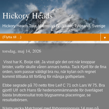
Hickory Heads
Hickory Heads Tour, Halmstad Golfklubb, Tylösand, Sverige
▼
torsdag, maj 14, 2026
Visst har K. Boije rätt. Ja visst gör det ont när knoppar
brister, varför skulle våren annars tveka. Tack Kjell för de fina
orden, som passar väldigt bra nu, när kylan och regnet
kommit tillbaka till förfång för många golfspelare.
Ebbe segrade på 70 netto före Leif C 71 och Lars W 75. Bra
gjort!! Ulf och Hans får hedersomnämnande för överlägset
bästa bruttoresultat trots blygsamma placeringar, se
resultatbörsen.
Nästa vecka Matchspel med förhoppningsvis 14 man på