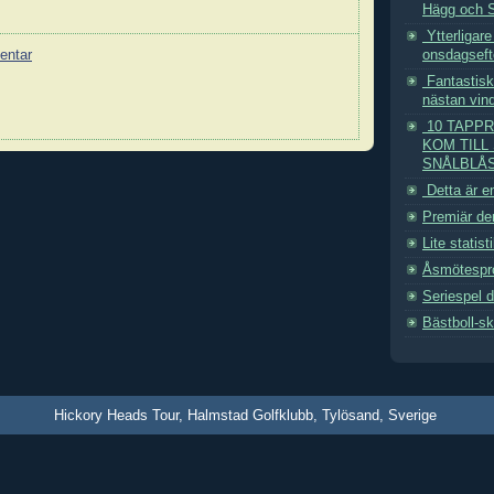
Hägg och S
Ytterligar
onsdagseft
entar
Fantastiskt
nästan vinds
10 TAPPR
KOM TILL 
SNÅLBLÅS
Detta är en
Premiär den
Lite statist
Åsmötespro
Seriespel 
Bästboll-s
Hickory Heads Tour, Halmstad Golfklubb, Tylösand, Sverige