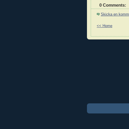
0 Comments:
Skicka en komm
<< Home