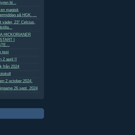
yren bl...
e en magisk
ermiddag på HGK. ...
 väder, 23° Celcius,
tilla...
A HICKORIANER
START I
TE...
 test
 2 april !!
ik från 2024
tokoll
den 2 october 2024.
kingame 26 sept. 2024