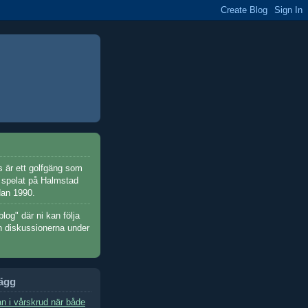
 är ett golfgäng som
h spelat på Halmstad
dan 1990.
blog" där ni kan följa
h diskussionerna under
lägg
n i vårskrud när både