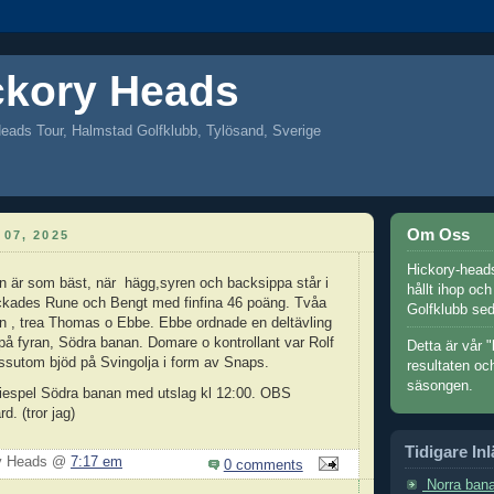
ckory Heads
eads Tour, Halmstad Golfklubb, Tylösand, Sverige
Om Oss
07, 2025
Hickory-heads
n är som bäst, när hägg,syren och backsippa står i
hållt ihop oc
yckades Rune och Bengt med finfina 46 poäng. Tvåa
Golfklubb se
n , trea Thomas o Ebbe. Ebbe ordnade en deltävling
å fyran, Södra banan. Domare o kontrollant var Rolf
Detta är vår "
sutom bjöd på Svingolja i form av Snaps.
resultaten oc
säsongen.
iespel Södra banan med utslag kl 12:00. OBS
rd. (tror jag)
Tidigare In
ry Heads @
7:17 em
0 comments
Norra bana