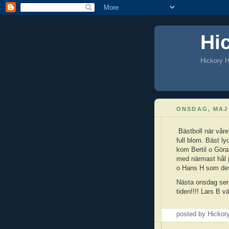
Hi
Hickory H
ONSDAG, MAJ 
Bästboll när våre
full blom. Bäst l
kom Bertil o Göra
med närmast hål p
o Hans H som des
Nästa onsdag ser
tiden!!!! Lars B vä
posted by Hicko