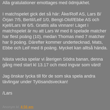
Alla gratulationer emottages med ödmjukhet.
I matchspelet gick det så här: Åke/Rolf AS, Lars B/
Örjan 7/5, Bertil/Leif 1/0, Bengt-Olof/Ebbe AS och
Kjell/Lars W 6/5. Grattis alla vinnare! Läget i
matchspelet är nu att Lars W med 8 spelade matcher
har flest poäng (10), medan Thomas med 7 matcher
har 9 poäng. Därefter kommer undertecknad, Mats,
Ebbe och Leif med 8 poäng. Mycket kan alltså hända.
Nästa vecka spelar vi återigen Södra banan, denna
gång med start kl 13.17 och med Ingvar som värd!
Jag önskar lycka till för de som ska spela andra
tävlingar under Tylösandsveckan!
/Lars
Anonym
kl.
4:56 em