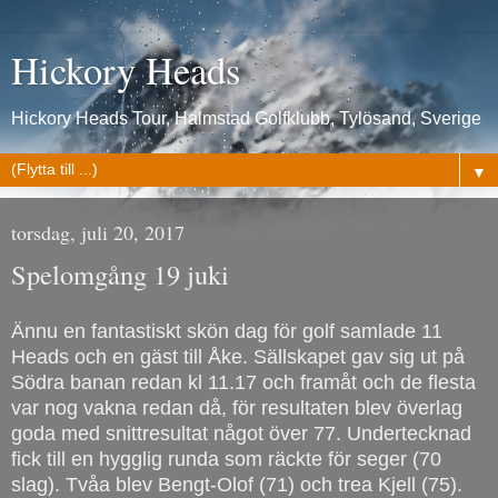
Hickory Heads
Hickory Heads Tour, Halmstad Golfklubb, Tylösand, Sverige
▼
torsdag, juli 20, 2017
Spelomgång 19 juki
Ännu en fantastiskt skön dag för golf samlade 11
Heads och en gäst till Åke. Sällskapet gav sig ut på
Södra banan redan kl 11.17 och framåt och de flesta
var nog vakna redan då, för resultaten blev överlag
goda med snittresultat något över 77. Undertecknad
fick till en hygglig runda som räckte för seger (70
slag). Tvåa blev Bengt-Olof (71) och trea Kjell (75).