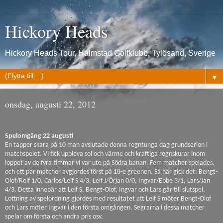
Hickory Heads
Hickory Heads Tour, Halmstad Golfklubb, Tylösand, Sverige
▼
onsdag, augusti 22, 2012
Spelomgång 22 augusti
En tapper skara på 10 man avslutade denna regntunga dag grundserien i
matchspelet. Vi fick uppleva sol och värme och kraftiga regnskurar inom
loppet av de fyra timmar vi var ute på Södra banan. Fem matcher spelades,
och ett par matcher avgjordes först på 18-e greenen. Så här gick det: Bengt-
Olof/Rolf 1/0, Carlos/Leif S 4/3, Leif J/Örjan 0/0, Ingvar/Ebbe 3/1, Lars/Jan
4/3. Detta innebär att Leif S, Bengt-Olof, Ingvar och Lars går till slutspel.
Lottning av spelordning gjordes med resultatet att Leif S möter Bengt-Olof
och Lars möter Ingvar i den första omgången. Segrarna i dessa matcher
spelar om första och andra pris osv.