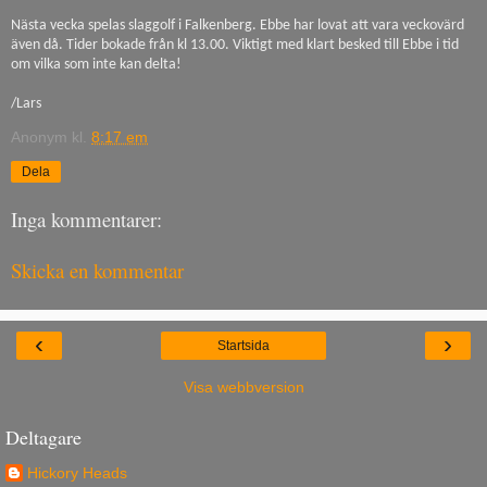
Nästa vecka spelas slaggolf i Falkenberg. Ebbe har lovat att vara veckovärd
även då. Tider bokade från kl 13.00. Viktigt med klart besked till Ebbe i tid
om vilka som inte kan delta!
/Lars
Anonym
kl.
8:17 em
Dela
Inga kommentarer:
Skicka en kommentar
‹
›
Startsida
Visa webbversion
Deltagare
Hickory Heads